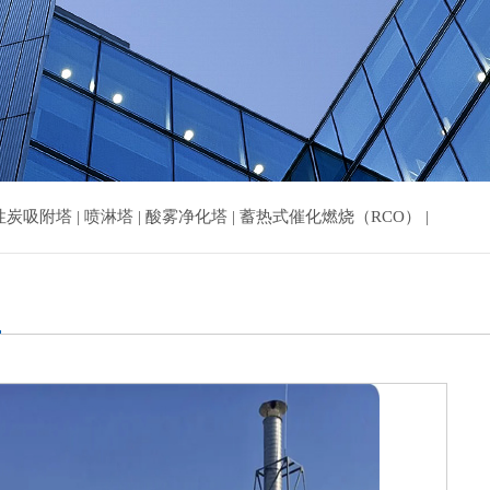
性炭吸附塔 |
喷淋塔 |
酸雾净化塔 |
蓄热式催化燃烧（RCO） |