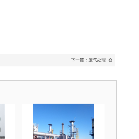
下一篇：
废气处理