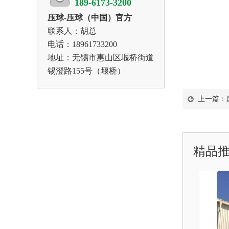
189-6173-3200
压球-压球（中国）官方
联系人：胡总
电话：18961733200
地址：无锡市惠山区堰桥街道
锡澄路155号（堰桥）
上一篇：
精品