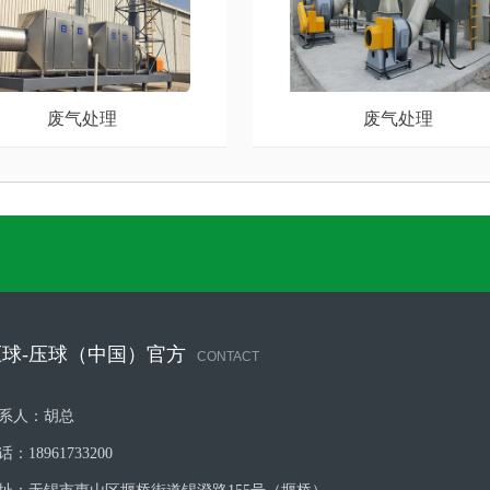
废气处理
废气处理
压球-压球（中国）官方
CONTACT
系人：胡总
话：18961733200