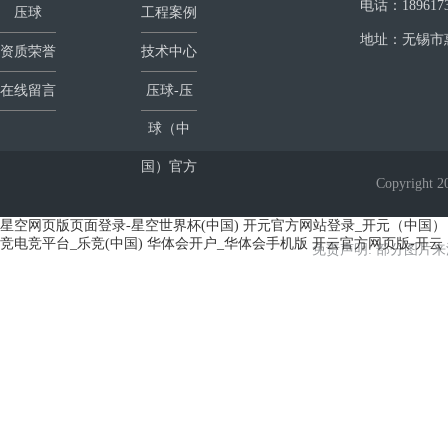
电话：189617
压球
工程案例
地址：无锡市
资质荣誉
技术中心
在线留言
压球-压
球（中
国）官方
Copyrig
星空网页版页面登录-星空世界杯(中国)
开元官方网站登录_开元（中国）
竞电竞平台_乐竞(中国)
华体会开户_华体会手机版
开云官方网页版-开云
免责声明: 部分图片