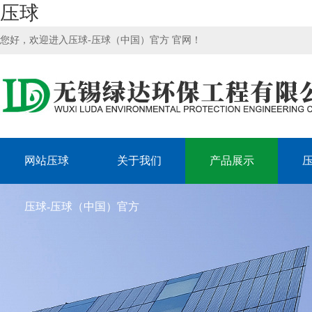
压球
您好，欢迎进入压球-压球（中国）官方 官网！
网站压球
关于我们
产品展示
压球-压球（中国）官方