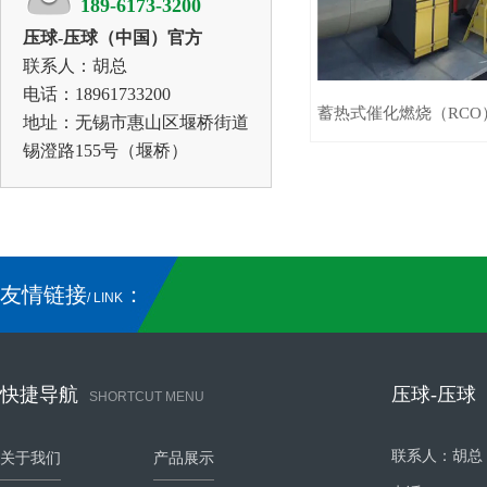
189-6173-3200
压球-压球（中国）官方
联系人：胡总
电话：18961733200
蓄热式催化燃烧（RCO
地址：无锡市惠山区堰桥街道
锡澄路155号（堰桥）
友情链接
：
/ LINK
快捷导航
压球-压球
SHORTCUT MENU
联系人：胡
关于我们
产品展示