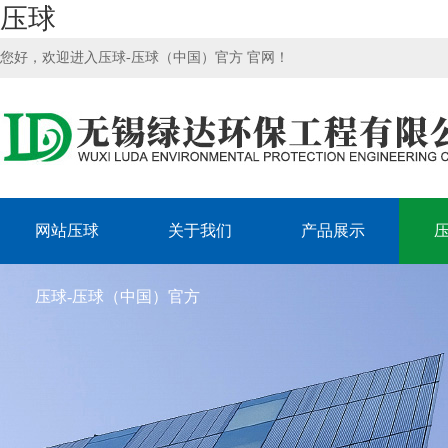
压球
您好，欢迎进入压球-压球（中国）官方 官网！
网站压球
关于我们
产品展示
压球-压球（中国）官方