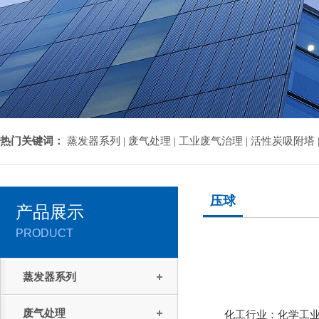
热门关键词：
蒸发器系列 |
废气处理 |
工业废气治理 |
活性炭吸附塔 
压球
产品展示
PRODUCT
蒸发器系列
废气处理
化工行业：化学工业是